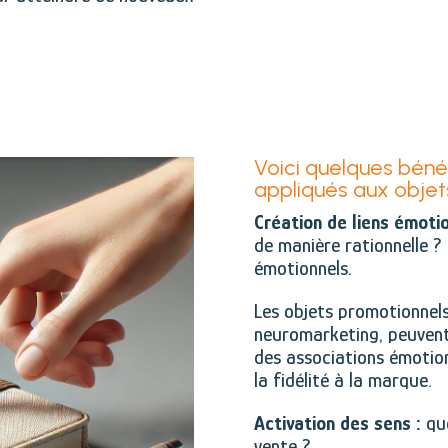
Voici quelques béné
appliqués aux objet
Création de liens émotio
de manière rationnelle ?
émotionnels.
Les objets promotionnels
neuromarketing, peuvent 
des associations émotio
la fidélité à la marque.
Activation des sens :
que
vente ?