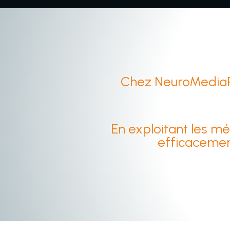
Chez NeuroMediaPro
En exploitant les m
efficacement