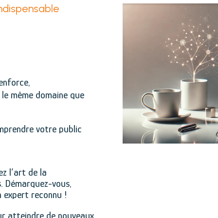
indispensable
enforce,
s le même domaine que
prendre votre public
z l’art de la
s. Démarquez-vous,
 expert reconnu !
ur atteindre de nouveaux