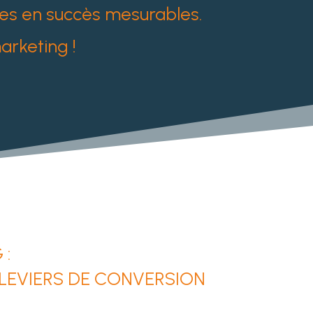
es en succès mesurables.
rketing !
 :
LEVIERS DE CONVERSION